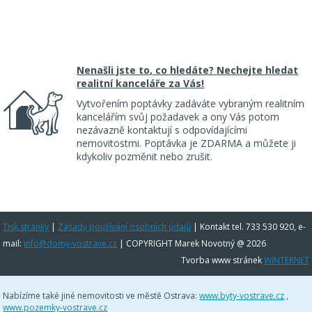
Nenašli jste to, co hledáte? Nechejte hledat
realitní kanceláře za Vás!
Vytvořením poptávky zadáváte vybraným realitním
kancelářím svůj požadavek a ony Vás potom
nezávazně kontaktují s odpovídajícími
nemovitostmi. Poptávka je ZDARMA a můžete ji
kdykoliv pozměnit nebo zrušit.
Tisk stránky
|
Zásady používání osobních údajů
|
Kontakt tel. 733 530 920, e-
mail:
info@domy-vostrave.cz
| COPYRIGHT Marek Novotný @ 2026
Tvorba www stránek
WINTERNET
Nabízíme také jiné nemovitosti ve městě Ostrava:
www.byty-vostrave.cz
,
www.pozemky-vostrave.cz