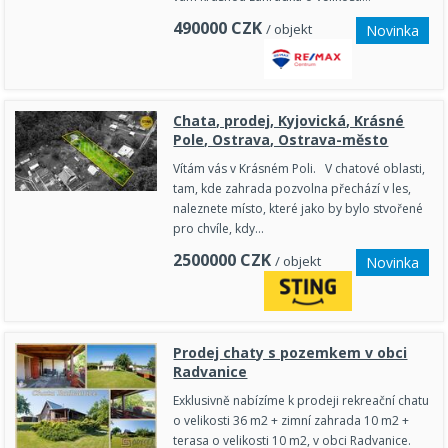
490000
CZK
/ objekt
Novinka
Chata, prodej, Kyjovická, Krásné
Pole, Ostrava, Ostrava-město
Vítám vás v Krásném Poli. V chatové oblasti,
tam, kde zahrada pozvolna přechází v les,
naleznete místo, které jako by bylo stvořené
pro chvíle, kdy…
2500000
CZK
/ objekt
Novinka
Prodej chaty s pozemkem v obci
Radvanice
Exklusivně nabízíme k prodeji rekreační chatu
o velikosti 36 m2 + zimní zahrada 10 m2 +
terasa o velikosti 10 m2, v obci Radvanice.