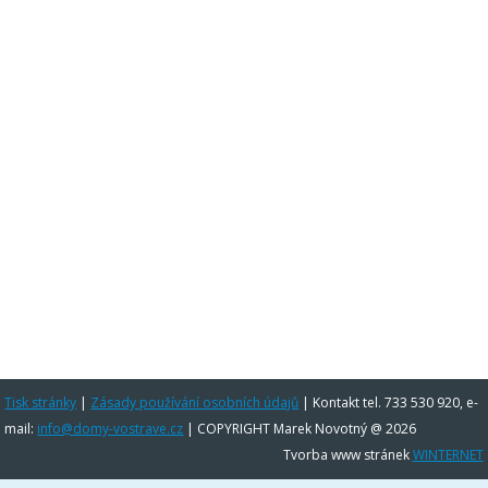
Tisk stránky
|
Zásady používání osobních údajů
|
Kontakt tel. 733 530 920, e-
mail:
info@domy-vostrave.cz
| COPYRIGHT Marek Novotný @ 2026
Tvorba www stránek
WINTERNET