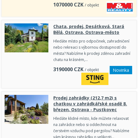
1070000
CZK
/ objekt
Chata, prodej, Desátková, Stará
Bělá, Ostrava, Ostrava-město
Hledáte místo pro odpočinek, zahradničení
nebo rekreaci s výbornou dostupností do
města? Nabízíme k prodeji zděnou zahradní
chatu na krásném,…
3190000
CZK
/ objekt
Novinka
Prodej zahrádky (212,7 m2) s
chatkou v zahrádkářské osadě 8.
březen, Ostrava - Pustkovec
Hledáte klidné místo, kde můžete relaxovat
na zahrádce nebo si oddechnout na
čerstvém vzduchu pod pergolou? Nabízíme
vám krásnou zahrádku o velikosti…