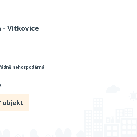
 - Vítkovice
řádně nehospodárná
6
/ objekt