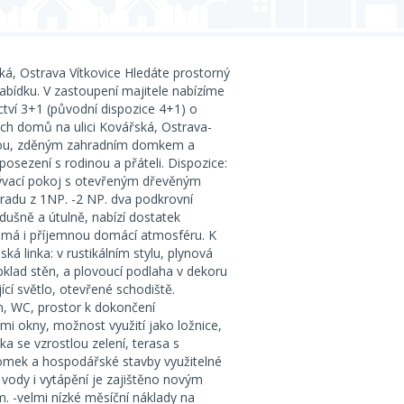
á, Ostrava Vítkovice Hledáte prostorný
abídku. V zastoupení majitele nabízíme
tví 3+1 (původní dispozice 4+1) o
ch domů na ulici Kovářská, Ostrava-
hradou, zděným zahradním domkem a
osezení s rodinou a přáteli. Dispozice:
bývací pokoj s otevřeným dřevěným
radu z 1NP. -2 NP. dva podkrovní
dušně a útulně, nabízí dostatek
 má i příjemnou domácí atmosféru. K
ká linka: v rustikálním stylu, plynová
bklad stěn, a plovoucí podlaha v dekoru
ící světlo, otevřené schodiště.
, WC, prostor k dokončení
mi okny, možnost využití jako ložnice,
a se vzrostlou zelení, terasa s
domek a hospodářské stavby využitelné
v vody i vytápění je zajištěno novým
 -velmi nízké měsíční náklady na