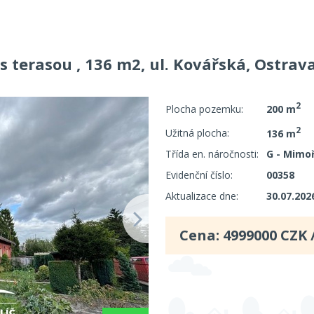
 terasou , 136 m2, ul. Kovářská, Ostrava
2
Plocha pozemku:
200 m
2
Užitná plocha:
136 m
Třída en. náročnosti:
G - Mimo
Evidenční číslo:
00358
Aktualizace dne:
30.07.202
Cena:
4999000
CZK 