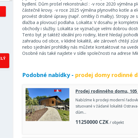
bydlení. Dům prošel rekonstrukcí : -v roce 2020 výměna ple
částečně krovy. -v roce 2025 výměna plynového kotle a el
provést drobné úpravy (např. omítky či malby). Stropy ze
dlažba a plovoucí podlaha. Lokalita: V dosahu je kompletn
obchody i služby. Lokalita se vyznačuje velmi dobrou dostu
Tento byt je taktéž ideální pro rodiny, které hledají pohod
zahradou od obce, v klidné lokalitě, ale zároveň chtějí zů
nebo sjednání prohlídky nás můžete kontaktovat na uvede
Osobně nás také najdete v sídle společnosti na adrese Mír
ELÝ
Podobné nabídky -
prodej domy rodinné 
Prodej rodinného domu, 105 
Nabízíme k prodeji moderní řadovk
situované v žádané lokalitě Ostrava
dům…
11250000
CZK
/ objekt