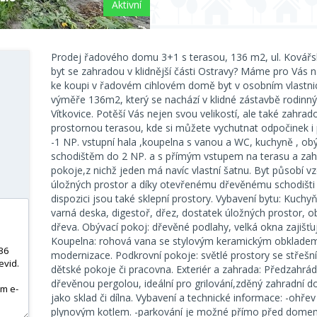
Aktivní
Prodej řadového domu 3+1 s terasou, 136 m2, ul. Kovářsk
byt se zahradou v klidnější části Ostravy? Máme pro Vás n
ke koupi v řadovém cihlovém domě byt v osobním vlastnic
výměře 136m2, který se nachází v klidné zástavbě rodinný
Vítkovice. Potěší Vás nejen svou velikostí, ale také za
prostornou terasou, kde si můžete vychutnat odpočinek i p
-1 NP. vstupní hala ,koupelna s vanou a WC, kuchyně , o
schodištěm do 2 NP. a s přímým vstupem na terasu a zah
pokoje,z nichž jeden má navíc vlastní šatnu. Byt působí vz
úložných prostor a díky otevřenému dřevěnému schodišti
dispozici jsou také sklepní prostory. Vybavení bytu: Kuchyňs
varná deska, digestoř, dřez, dostatek úložných prostor, o
dřeva. Obývací pokoj: dřevěné podlahy, velká okna zajišťuj
Koupelna: rohová vana se stylovým keramickým obkladem
modernizace. Podkrovní pokoje: světlé prostory se střešní
dětské pokoje či pracovna. Exteriér a zahrada: Předzahrádk
dřevěnou pergolou, ideální pro grilování,zděný zahradní 
jako sklad či dílna. Vybavení a technické informace: -ohře
plynovým kotlem. -parkování je možné přímo před domem.