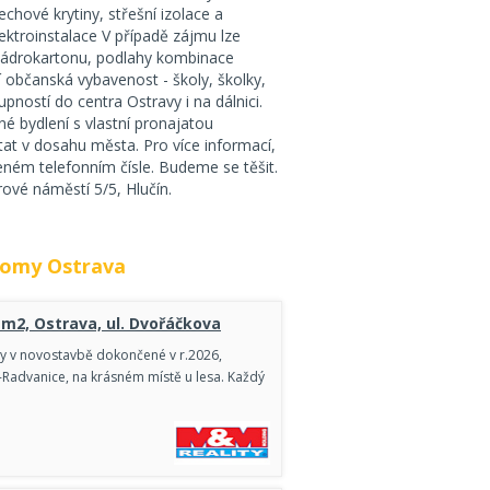
chové krytiny, střešní izolace a
ektroinstalace V případě zájmu lze
 sádrokartonu, podlahy kombinace
í občanská vybavenost - školy, školky,
pností do centra Ostravy i na dálnici.
lné bydlení s vlastní pronajatou
stat v dosahu města. Pro více informací,
ném telefonním čísle. Budeme se těšit.
ové náměstí 5/5, Hlučín.
domy Ostrava
m2, Ostrava, ul. Dvořáčkova
y v novostavbě dokončené v r.2026,
-Radvanice, na krásném místě u lesa. Každý